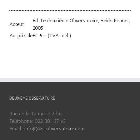
Ed. Le deuxième Observatoire, Heide Renner,
Auteur
2005
Au prix de
Fr. 5.–
(TVA incl.)
DEUXIÈME OBSERVATOIRE
Rue de la Tannerie 2 bis
Téléphone: 022 301 37 95
Email:
info@2e-observatoire.com